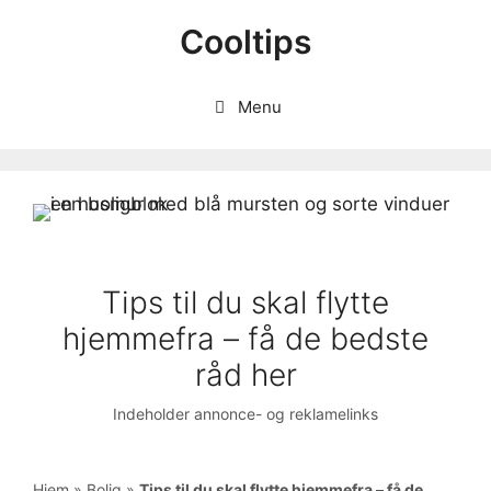
Hop
Cooltips
til
indhold
Menu
Tips til du skal flytte
hjemmefra – få de bedste
råd her
Indeholder annonce- og reklamelinks
Hjem
»
Bolig
»
Tips til du skal flytte hjemmefra – få de