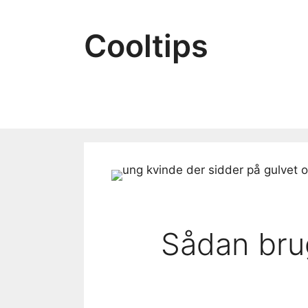
Hop
til
Cooltips
indhold
Sådan brug