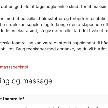
 det en god idé at tage nogle enkle skridt for at maksim
n med at udskille affaldsstoffer og forbedrer restitutio
ette stræk kan supplere og forlænge den afslappende eff
e føles ekstra ømt, så giv det ro eller lad det hvile et 
æssig foamrolling kan være et stærkt supplement til bå
 mobilitet. Brug redskabet med omtanke, og du vil hurtig
.
 massagepistol
ling og massage
t foamrolle?