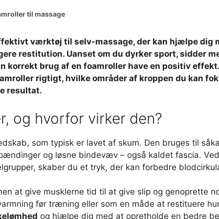
mroller til massage
effektivt værktøj til selv-massage, der kan hjælpe di
ere restitution. Uanset om du dyrker sport, sidder me
korrekt brug af en foamroller have en positiv effekt. 
mroller rigtigt, hvilke områder af kroppen du kan fo
 resultat.
r, og hvorfor virker den?
redskab, som typisk er lavet af skum. Den bruges til såk
lspændinger og løsne bindevæv – også kaldet fascia. Ved
rupper, skaber du et tryk, der kan forbedre blodcirku
 men at give musklerne tid til at give slip og genoprett
varmning før træning eller som en måde at restituere h
kelømhed
og hjælpe dig med at opretholde en bedre be