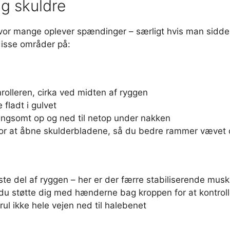
og skuldre
vor mange oplever spændinger – særligt hvis man sidde
disse områder på:
olleren, cirka ved midten af ryggen
fladt i gulvet
langsomt op og ned til netop under nakken
for at åbne skulderbladene, så du bedre rammer vævet 
te del af ryggen – her er der færre stabiliserende musk
 du støtte dig med hænderne bag kroppen for at kontroll
rul ikke hele vejen ned til halebenet