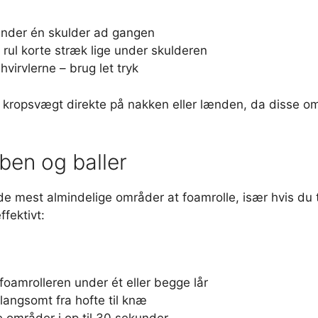
under én skulder ad gangen
g rul korte stræk lige under skulderen
irvlerne – brug let tryk
din kropsvægt direkte på nakken eller lænden, da disse 
 ben og baller
e mest almindelige områder at foamrolle, især hvis du t
ffektivt:
oamrolleren under ét eller begge lår
langsomt fra hofte til knæ
 områder i op til 30 sekunder