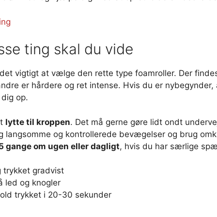
ing
sse ting skal du vide
et vigtigt at vælge den rette type foamroller. Der findes
re er hårdere og ret intense. Hvis du er nybegynder, 
 dig op.
at
lytte til kroppen
. Det må gerne gøre lidt ondt underve
ug langsomme og kontrollerede bevægelser og brug omkr
5 gange om ugen eller dagligt
, hvis du har særlige spæ
g trykket gradvist
på led og knogler
old trykket i 20-30 sekunder