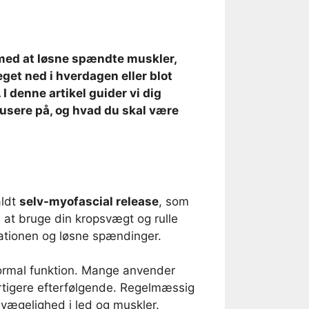
g med at løsne spændte muskler,
get ned i hverdagen eller blot
I denne artikel guider vi dig
kusere på, og hvad du skal være
aldt
selv-myofascial release
, som
 at bruge din kropsvægt og rulle
lationen og løsne spændinger.
e normal funktion. Mange anvender
urtigere efterfølgende. Regelmæssig
vægelighed i led og muskler.