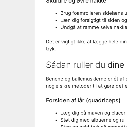
Skuldre og øvre nakke
Brug foamrolleren sidelæns 
Læn dig forsigtigt til siden o
Undgå at ramme selve nakkehv
Det er vigtigt ikke at lægge hele 
tryk.
Sådan ruller du dine
Benene og ballemusklerne er ét af d
nogle sikre metoder til at gøre det e
Forsiden af lår (quadriceps)
Læg dig på maven og placer f
Støt dig med albuerne og rul 
Stop og hold tryk på spændte