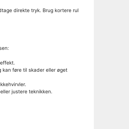
dtage direkte tryk. Brug kortere rul
sen:
effekt.
an føre til skader eller øget
kehvirvler.
eller justere teknikken.