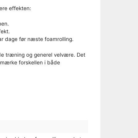
ere effekten:
nen.
ekt.
par dage før næste foamrolling.
de træning og generel velvære. Det
t mærke forskellen i både