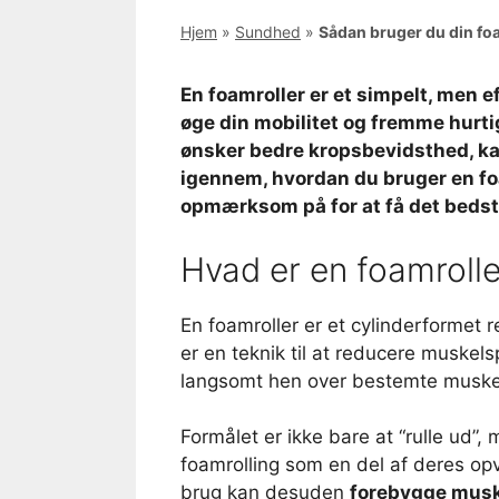
Hjem
»
Sundhed
»
Sådan bruger du din foa
En foamroller er et simpelt, men 
øge din mobilitet og fremme hurtig
ønsker bedre kropsbevidsthed, kan 
igennem, hvordan du bruger en foa
opmærksom på for at få det bedste
Hvad er en foamrolle
En foamroller er et cylinderformet 
er en teknik til at reducere muske
langsomt hen over bestemte muskelg
Formålet er ikke bare at “rulle ud”,
foamrolling som en del af deres op
brug kan desuden
forebygge mus